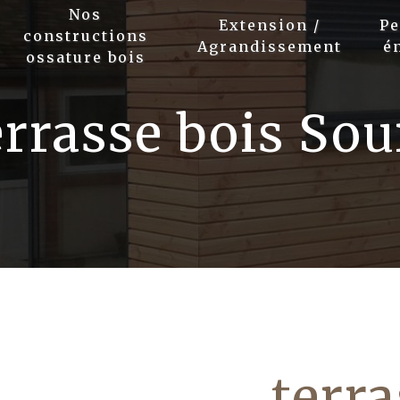
Nos
Extension /
P
constructions
Agrandissement
é
ossature bois
errasse bois Sou
terra