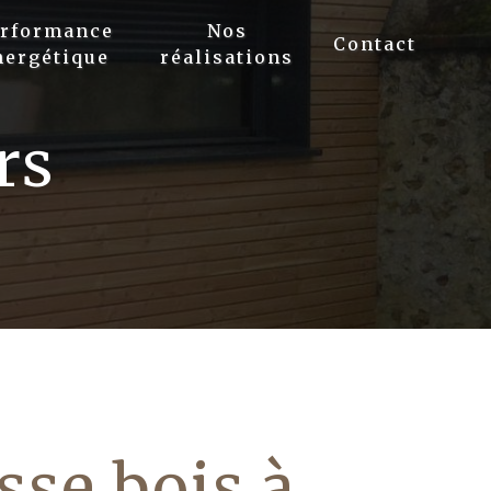
erformance
Nos
Contact
nergétique
réalisations
rs
sse bois à