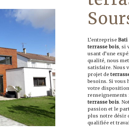
Sour
L’entreprise
Bati
terrasse bois
, si
usant d’une expér
qualité, nous me
satisfaire. Nous
projet de
terrass
besoins. Si vous 
votre dispositio
renseignements n
terrasse bois
. No
passion et le pa
plus notre désir 
qualifiée et trava