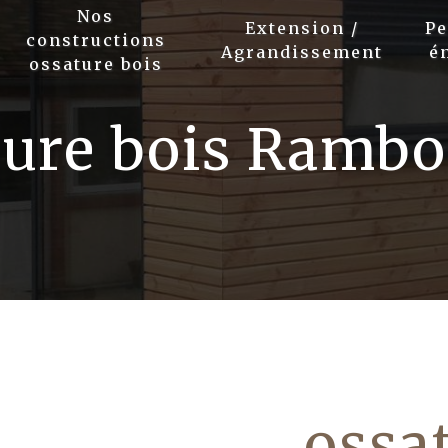
Nos
Extension /
P
constructions
Agrandissement
é
ossature bois
ure bois Rambo
ossat