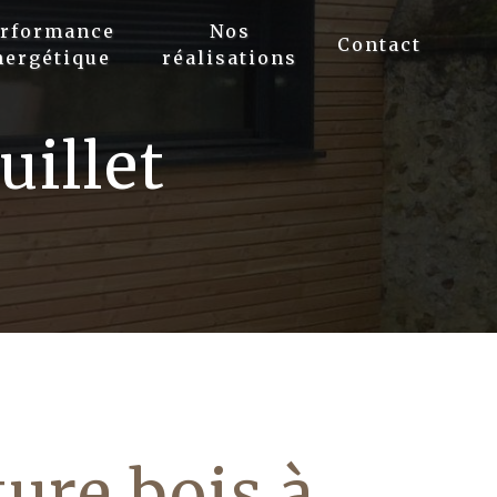
erformance
Nos
Contact
nergétique
réalisations
uillet
ure bois à