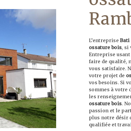
Ramb
L’entreprise
Bati
ossature bois
, s
Entreprise usant
faire de qualité,
vous satisfaire.
votre projet de
o
vos besoins. Si v
sommes à votre d
les renseignemen
ossature bois
. N
passion et le pa
plus notre désir 
qualifiée et trava