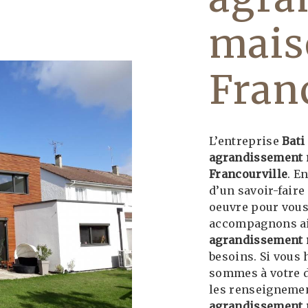
mais
Fran
L’entreprise
Bati
agrandissement
Francourville
. E
d’un savoir-faire
oeuvre pour vous
accompagnons ain
agrandissement
besoins. Si vous 
sommes à votre d
les renseignemen
agrandissement