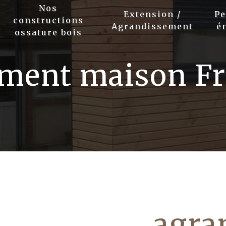
Nos
Extension /
P
constructions
Agrandissement
é
ossature bois
ment maison Fr
agra