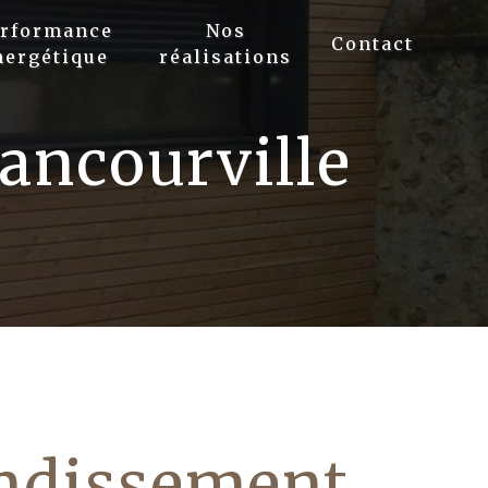
erformance
Nos
Contact
nergétique
réalisations
ancourville
ndissement